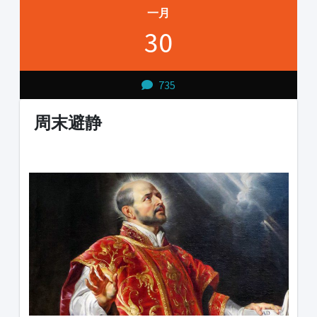
一月
30
735
周末避静
1231231