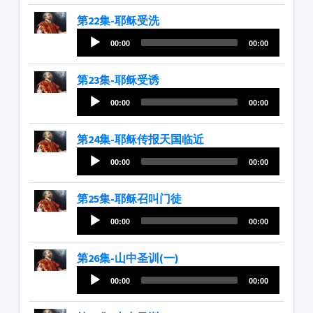
第22集-耶稣受洗
Audio
00:00
00:00
Player
第23集-耶稣受诱
Audio
00:00
00:00
Player
第24集-耶稣传报天国临近
Audio
00:00
00:00
Player
第25集-耶稣召叫门徒
Audio
00:00
00:00
Player
第26集-山中圣训(一)
Audio
00:00
00:00
Player