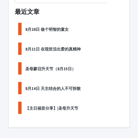
最近文章
8月28日 做个明智的童女
8月21日 在现世活出爱的真精神
圣母蒙召升天节（8月15日）
8月14日 天主结合的人不可拆散
【主日福音分享】|圣母升天节