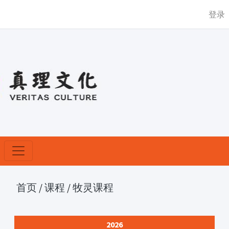
登录
首页
/
课程
/
牧灵课程
2026