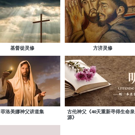
基督徒灵修
方济灵修
菲洛美娜神父讲道集
古伦神父《40天重新寻得生命泉
源》