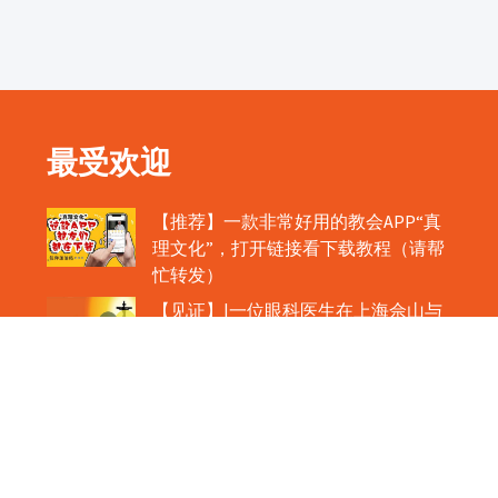
最受欢迎
【推荐】一款非常好用的教会APP“真
理文化”，打开链接看下载教程（请帮
忙转发）
【见证】|一位眼科医生在上海佘山与
主相遇的故事
【公教新闻】|肉眼可见！圣体如心脏
般跳动！
教宗在欢迎中国主教时，哽咽流泪