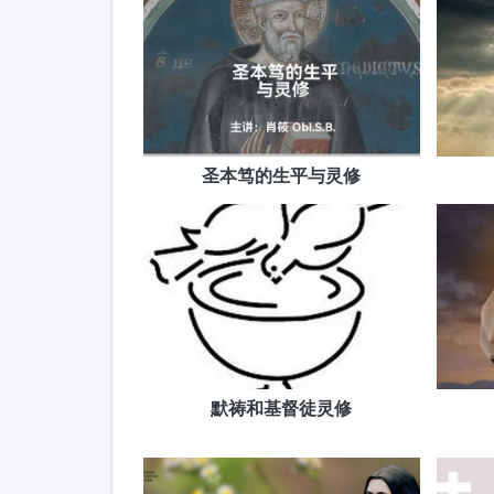
圣本笃的生平与灵修
默祷和基督徒灵修