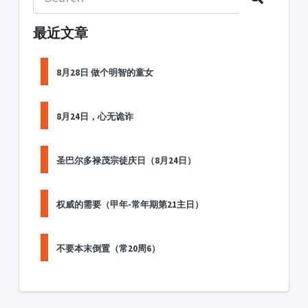
最近文章
8月28日 做个明智的童女
8月24日，心无诡诈
圣巴尔多禄茂宗徒庆日（8月24日）
权威的需要（甲年-常年期第21主日）
不要本末倒置（常20周6）