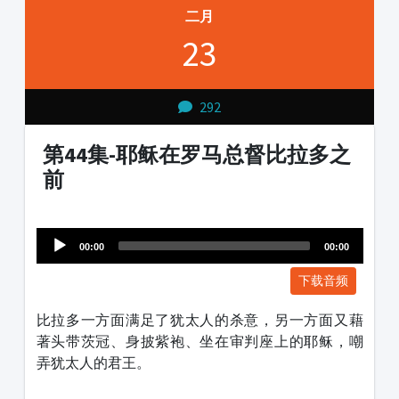
二月
23
292
第44集-耶稣在罗马总督比拉多之
前
Audio
1231231
Player
00:00
00:00
下载音频
比拉多一方面满足了犹太人的杀意，另一方面又藉
著头带茨冠、身披紫袍、坐在审判座上的耶稣，嘲
弄犹太人的君王。