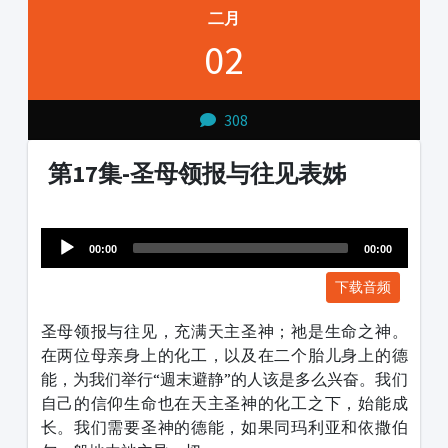
二月
02
308
第17集-圣母领报与往见表姊
Audio
1231231
Player
00:00
00:00
下载音频
圣母领报与往见，充满天主圣神；祂是生命之神。
在两位母亲身上的化工，以及在二个胎儿身上的德
能，为我们举行“週末避静”的人该是多么兴奋。我们
自己的信仰生命也在天主圣神的化工之下，始能成
长。我们需要圣神的德能，如果同玛利亚和依撒伯