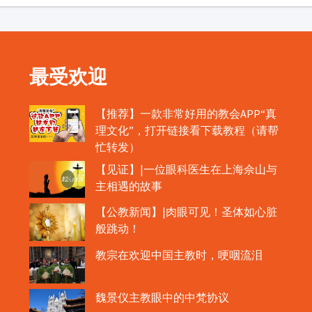
最受欢迎
【推荐】一款非常好用的教会APP“真
理文化”，打开链接看下载教程（请帮
忙转发）
【见证】|一位眼科医生在上海佘山与
主相遇的故事
【公教新闻】|肉眼可见！圣体如心脏
般跳动！
教宗在欢迎中国主教时，哽咽流泪
魏景仪主教眼中的中梵协议