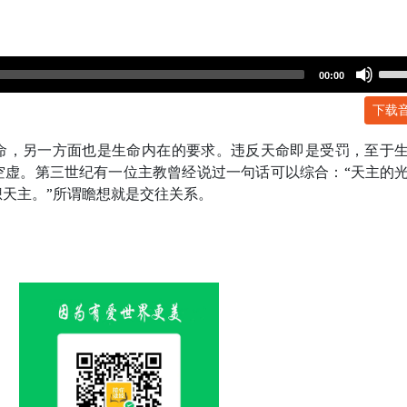
Use
00:00
Up/
下载
Arr
key
命，另一方面也是生命内在的要求。违反天命即是受罚，至于
to
空虚。第三世纪有一位主教曾经说过一句话可以综合：“天主的
incr
天主。”所谓瞻想就是交往关系。
or
dec
volu