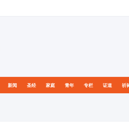
新闻
圣经
家庭
青年
专栏
证道
祈