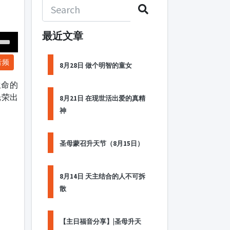
最近文章
Down
音频
ow
8月28日 做个明智的童女
s
生命的
光荣出
8月21日 在现世活出爱的真精
ease
神
rease
me.
圣母蒙召升天节（8月15日）
8月14日 天主结合的人不可拆
散
【主日福音分享】|圣母升天