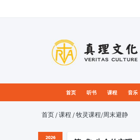
首页
听书
课程
音乐
首页
/
课程
/
牧灵课程
/周末避静
2026