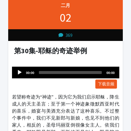
二月
02
369
第30集-耶稣的奇迹举例
Audio
1231231
Player
00:00
00:00
下载音频
若望称奇迹为“神迹”，因为它为我们启示耶稣，降生
成人的天主圣言；至于第一个神迹象徵默西亚时代
的喜乐，婚宴与美酒充分表达了这种喜乐。不过整
个事件中，我们不见新郎与新娘，也见不到他们的
家人，相反的，圣母玛丽亚倒很像女主人。依我们