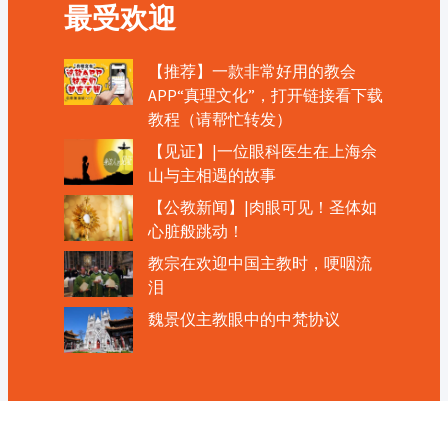
最受欢迎
【推荐】一款非常好用的教会
APP“真理文化”，打开链接看下载
教程（请帮忙转发）
【见证】|一位眼科医生在上海佘
山与主相遇的故事
【公教新闻】|肉眼可见！圣体如
心脏般跳动！
教宗在欢迎中国主教时，哽咽流
泪
魏景仪主教眼中的中梵协议