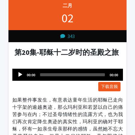
二月
02
343
第20集-耶稣十二岁时的圣殿之旅
Audio
1231231
Player
00:00
00:00
下载音频
如果整件事发生，有意表达童年生活的耶稣已走向
十字架的逾越奥迹，那么玛利亚和若瑟以自己的痛
苦参与在内；不过圣母情绪性的流露方式，也为我
们再次肯定降生奥迹的真实性，玛利亚的确对于耶
稣，怀有一如亲生母亲那样的感情，虽然她不忘大