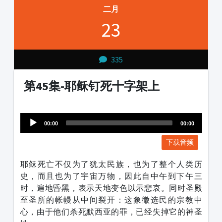
二月
23
335
第45集-耶稣钉死十字架上
Audio
1231231
Player
00:00
00:00
下载音频
耶稣死亡不仅为了犹太民族，也为了整个人类历
史，而且也为了宇宙万物，因此自中午到下午三
时，遍地昏黑，表示天地变色以示悲哀。同时圣殿
至圣所的帐幔从中间裂开：这象徵选民的宗教中
心，由于他们杀死默西亚的罪，已经失掉它的神圣