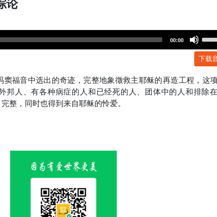
综论
Use
00:00
Up/
下载
Arr
key
玛窦福音中选出的奇迹，完整地象徵救主耶稣的再造工程，这
to
外邦人、有各种病症的人和已经死的人、团体中的人和排除
incr
、完整，同时也得到来自耶稣的怜爱。
or
dec
volu