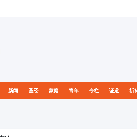
新闻
圣经
家庭
青年
专栏
证道
祈