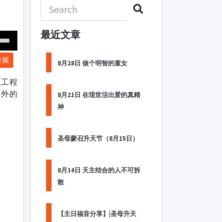
最近文章
Down
音频
ow
8月28日 做个明智的童女
s
项工程
在外的
8月21日 在现世活出爱的真精
ease
神
rease
me.
圣母蒙召升天节（8月15日）
8月14日 天主结合的人不可拆
散
【主日福音分享】|圣母升天