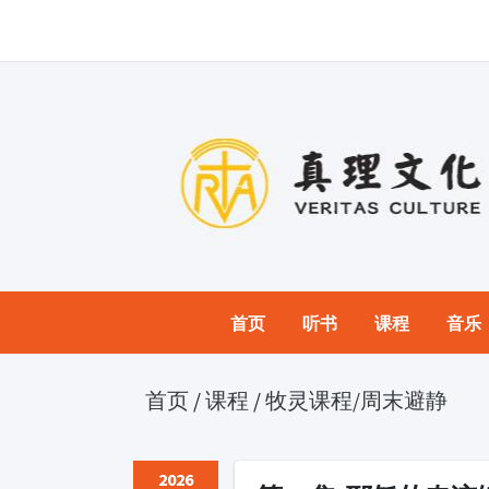
首页
听书
课程
音乐
首页
/
课程
/
牧灵课程
/周末避静
2026