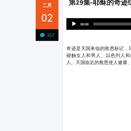
第29集-耶稣的奇迹
二月
Audio
02
1231231
Player
00:00
357
奇迹是天国来临的救恩标记，
碰触女人和男人、以色列人和
人。天国临近的救恩使人健康