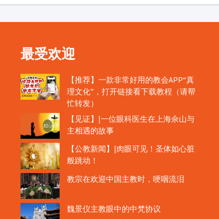
最受欢迎
【推荐】一款非常好用的教会APP“真
理文化”，打开链接看下载教程（请帮
忙转发）
【见证】|一位眼科医生在上海佘山与
主相遇的故事
【公教新闻】|肉眼可见！圣体如心脏
般跳动！
教宗在欢迎中国主教时，哽咽流泪
魏景仪主教眼中的中梵协议