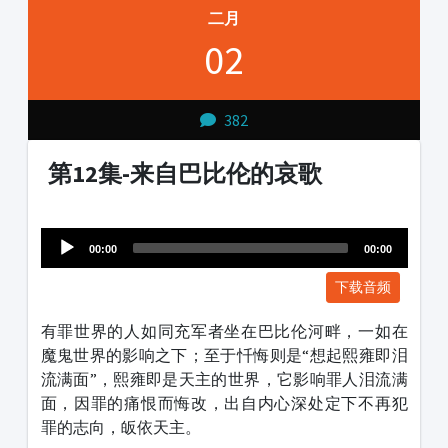
二月
02
382
第12集-来自巴比伦的哀歌
Audio
1231231
Player
00:00
00:00
下载音频
有罪世界的人如同充军者坐在巴比伦河畔，一如在
魔鬼世界的影响之下；至于忏悔则是“想起熙雍即泪
流满面”，熙雍即是天主的世界，它影响罪人泪流满
面，因罪的痛恨而悔改，出自内心深处定下不再犯
罪的志向，皈依天主。