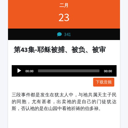
二月
23
341
第43集-耶稣被捕、被负、被审
Audio
1231231
Player
00:00
00:00
下载音频
三段事件都是发生在犹太人中，与祂共属天主子民
的同胞，尤有甚者，出卖祂的是自己的门徒犹达
斯，否认祂的是在山园中看祂祈祷的伯多禄。