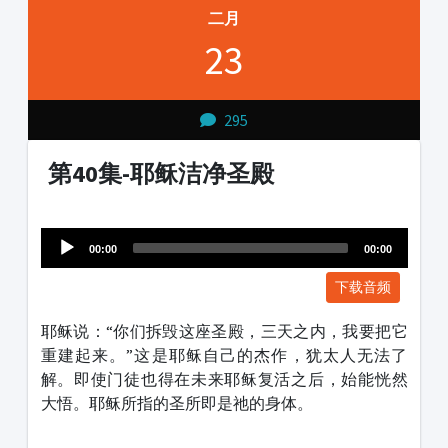
二月
23
295
第40集-耶稣洁净圣殿
Audio
1231231
Player
00:00
00:00
下载音频
耶稣说：“你们拆毁这座圣殿，三天之内，我要把它
重建起来。”这是耶稣自己的杰作，犹太人无法了
解。即使门徒也得在未来耶稣复活之后，始能恍然
大悟。耶稣所指的圣所即是祂的身体。