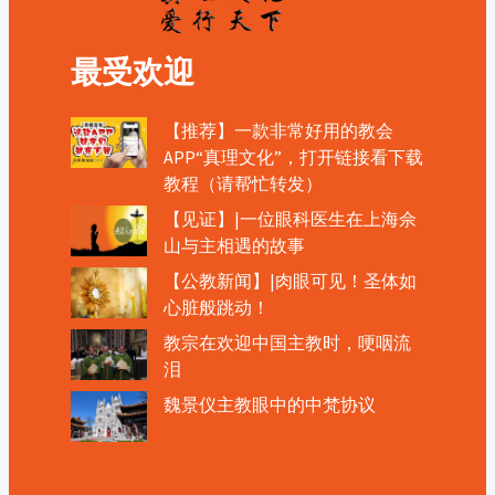
最受欢迎
【推荐】一款非常好用的教会
APP“真理文化”，打开链接看下载
教程（请帮忙转发）
【见证】|一位眼科医生在上海佘
山与主相遇的故事
【公教新闻】|肉眼可见！圣体如
心脏般跳动！
教宗在欢迎中国主教时，哽咽流
泪
魏景仪主教眼中的中梵协议