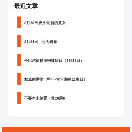
最近文章
8月28日 做个明智的童女
8月24日，心无诡诈
圣巴尔多禄茂宗徒庆日（8月24日）
权威的需要（甲年-常年期第21主日）
不要本末倒置（常20周6）