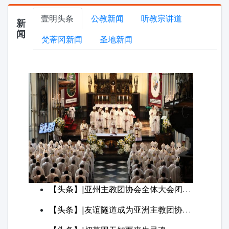
【头条】|亚州主教团协会全体大会闭幕弥撒在雅加达主教座堂举行 呼吁教会迈向共议同行使命
【头条】|友谊隧道成为亚洲主教团协会全体大会闭幕的“共议同行”鲜活象征
【头条】|切莫因无知而丧失灵魂
【头条】|雅各伯的长子勒乌本：失落尊荣的悲剧
【头条】|基督为何要下降阴府
专栏
【问问神父】329|敬礼耶稣圣心的圣经基础
【问问神父】227|佘山圣母像背后的意义