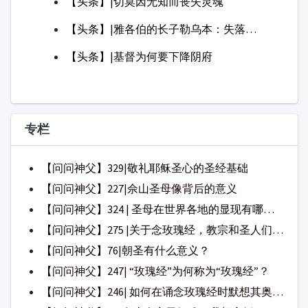
【问问神父】324 | 圣母在世界各地的显现有哪些？（一）
【问问神父】275 |关于念玫瑰经，教宗和圣人们都怎么说？
【问问神父】76|朝圣有什么意义？
【问问神父】247| “玫瑰经”为何称为“玫瑰经”？
【问问神父】246| 如何在诵念玫瑰经时默想其奥迹？
【问问神父】31|在这个家里好难，我想离婚，可以吗？
日用食粮
每日反省
旷野心语
证
生命之言
灵修咖啡
真理讲道台
道
主日证道