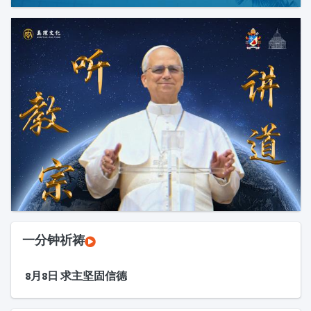
一分钟祈祷
8月8日 求主坚固信德
最新文章
【新闻】|祭台上为什么必须摆放蜡烛？
常18-星期六
【新闻】|为什么许多人在念玫瑰经时会频繁打哈欠？
哈巴谷先知与天主的对话！（常18周6）
如何理解天主的话是有力量的？（常18周6）