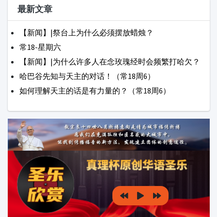
壹明头条
公教新闻
听教宗讲道
新
闻
梵蒂冈新闻
圣地新闻