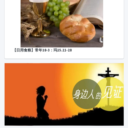
圣经问答
圣经讲座
圣经人物
圣
经
打开圣经
陪你读经
旧约导览