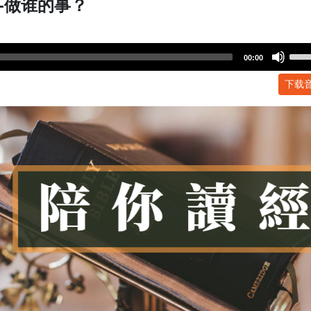
-做谁的事？
Use
00:00
Up/
下载
Arr
key
to
incr
or
dec
volu