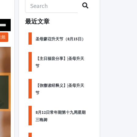
最近文章
Down
音频
ow
圣母蒙召升天节（8月15日）
s
【主日福音分享】|圣母升天
ease
节
rease
me.
【弥撒读经释义】|圣母升天
节
8月12日常年期第十九周星期
三晚祷