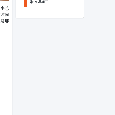
常19-星期三
的事总
有时间
就是耶