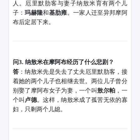
人。厄里默肋客与妻子纳敖米育有两个儿
子：
玛赫隆
和
基肋雍
。一家人迁至异邦摩阿
布后定居下来。
问
3. 纳敖米在摩阿布经历了什么悲剧？
答
：纳敖米先是失去了丈夫厄里默肋客，接
着她的两个儿子也相继去世。两位儿子曾分
别娶了摩阿布女子为妻，一个叫
敖尔帕
，一
个叫
卢德
。这样，纳敖米成了孤苦无依的寡
妇，只剩两个儿媳。