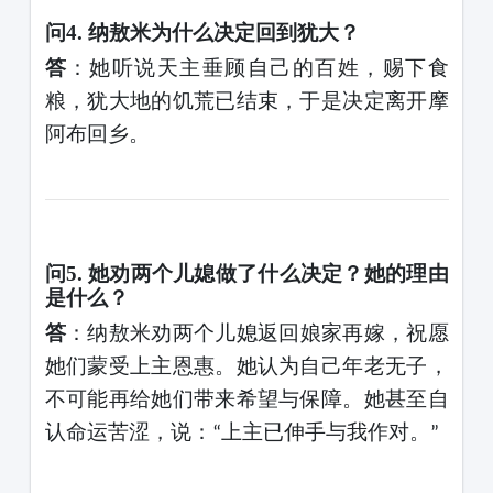
问
4. 纳敖米为什么决定回到犹大？
答
：她听说天主垂顾自己的百姓，赐下食
粮，犹大地的饥荒已结束，于是决定离开摩
阿布回乡。
问
5. 她劝两个儿媳做了什么决定？她的理由
是什么？
答
：纳敖米劝两个儿媳返回娘家再嫁，祝愿
她们蒙受上主恩惠。她认为自己年老无子，
不可能再给她们带来希望与保障。她甚至自
认命运苦涩，说：
上主已伸手与我作对。
“
”