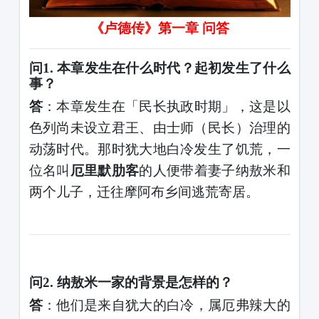
《卢德传》第一章
问答
问
1. 本章发生在什么时代？起初发生了什么
事？
答
：本章发生在「民长执政时期」，这是以
色列尚未设立君王、由士师（民长）治理的
动荡时代。那时犹大地白冷发生了饥荒，一
位名叫
厄里默肋客
的人便带着妻子纳敖米和
两个儿子，迁往摩阿布乡间逃荒寄居。
问
2. 纳敖米一家的背景是怎样的？
答
：他们是来自犹大的白冷，属厄弗辣大的