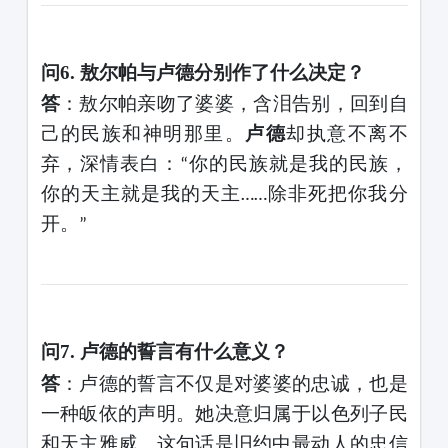
问
6. 敖尔帕与卢德分别作了什么决定？
答
：敖尔帕亲吻了婆婆，含泪告别，回到自
己的民族和神明那里。
卢德
却执意不离不
弃，深情表白：
你的民族就是我的民族，
“
你的天主就是我的天主
除非死把你我分
……
开。
”
问
7. 卢德的誓言有什么意义？
答
：卢德的誓言不仅是对婆婆的忠诚，也是
一种皈依的声明。她决意归属于以色列子民
和天主雅威。这句话是旧约中最动人的忠信