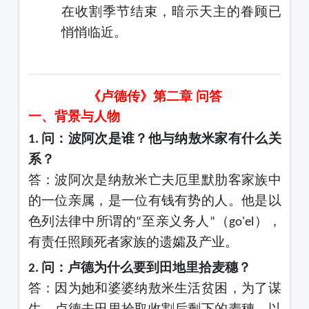
在收割季节结束，暗示天主的眷顾已
悄悄临近。
《卢德传》第二章
问答
一、背景与人物
问：波阿次是谁？他与纳敖米家有什么关
1.
系？
答：波阿次是纳敖米亡夫厄里默肋客家族中
的一位亲属，是一位有钱有势的人。他是以
色列法律中所谓的
至亲义务人
（
），
“
”
go'el
有责任照顾死者家族的遗孀及产业。
问：卢德为什么要到田地里拾麦穗？
2.
答：因为她和婆婆纳敖米生活贫困，为了谋
生，卢德去田里拾取收割后剩下的麦穗。以