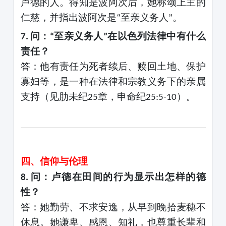
卢德的人。得知是波阿次后，她称颂上主的
仁慈，并指出波阿次是
至亲义务人
。
“
”
问：
至亲义务人
在以色列法律中有什么
7.
“
”
责任？
答：他有责任为死者续后、赎回土地、保护
寡妇等，是一种在法律和宗教义务下的亲属
支持（见肋未纪
章，申命纪
）。
25
25:5-10
四、信仰与伦理
问：卢德在田间的行为显示出怎样的德
8.
性？
答：她勤劳、不求安逸，从早到晚拾麦穗不
休息。她谦卑、感恩、知礼，也尊重长辈和