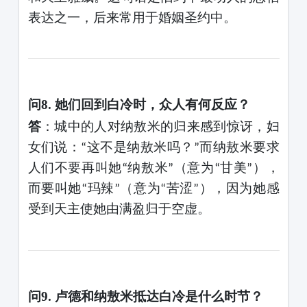
表达之一，后来常用于婚姻圣约中。
问
8. 她们回到白冷时，众人有何反应？
答
：城中的人对纳敖米的归来感到惊讶，妇
女们说：
这不是纳敖米吗？
而纳敖米要求
“
”
人们不要再叫她
纳敖米
（意为
甘美
），
“
”
“
”
而要叫她
玛辣
（意为
苦涩
），因为她感
“
”
“
”
受到天主使她由满盈归于空虚。
问
9. 卢德和纳敖米抵达白冷是什么时节？