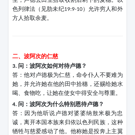
色列律法（见肋未纪
）允许穷人和外
19:9-10
方人拾取余麦。
二、波阿次的仁慈
问：波阿次如何对待卢德？
3.
答：他对卢德极为仁慈，命令仆人不要难为
她，并允许她在他的田中拾穗，还赐给她水
喝、食物吃，让她在使女中得安全与尊重。
问：波阿次为什么特别恩待卢德？
4.
答：因为他听说卢德对婆婆纳敖米极为忠
诚，离开本国本族来归依以色列民族，这种
牺牲与慈爱感动了他。他称她是投奔上主翼