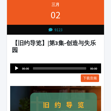
三月
02
9123
【旧约导览】|第3集-创造与失乐
园
Audio
1231231
Player
00:00
00:00
下载音频