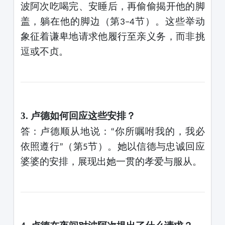
波阿次吃喝完、安睡后，再偷偷揭开他的脚
盖，躺在他的脚边（第
节）。这些举动
3–4
象征着谦卑地请求他履行至亲义务，而非挑
逗或不贞。
3. 卢德如何回应这些安排？
答：卢德顺从地说：
你所嘱咐我的，我必
“
依照遵行
（第
节）。她以信德与忠诚回应
”
5
婆婆的安排，展现出她一贯的孝爱与
服从
。