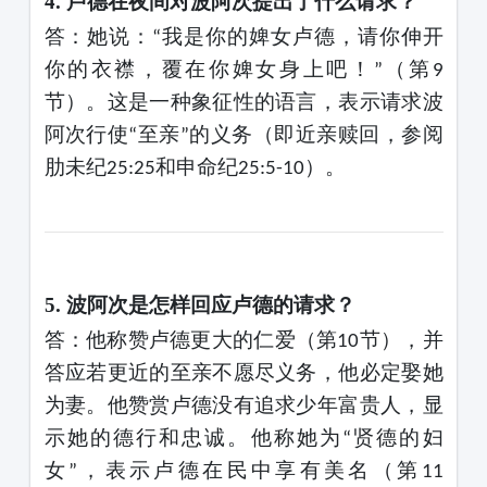
4. 卢德在夜间对波阿次提出了什么请求？
答：她说：
我是你的婢女卢德，请你伸开
“
你的衣襟，覆在你婢女身上吧！
（第
”
9
节）。这是一种象征性的语言，表示请求波
阿次行使
至亲
的义务（即近亲赎回，参阅
“
”
肋未纪
和申命纪
）。
25:25
25:5-10
5. 波阿次是怎样回应卢德的请求？
答：他称赞卢德更大的仁爱（第
节），并
10
答应若更近的至亲不愿尽义务，他必定娶她
为妻。他赞赏卢德没有追求少年富贵人，显
示她的德行和忠诚。他称她为
贤德的妇
“
女
，表示卢德在民中享有美名（第
”
11