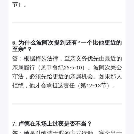
节）。
6. 为什么波阿次提到还有“一个比他更近的
至亲”？
答：根据
梅瑟
法律，至亲义务优先由最近的
亲属履行（见申命纪
）。波阿次秉公
25:5-10
守法，必须先给更近的亲属机会。如果那人
拒绝，他才会承担这责任（第
节）。
12–13
7. 卢德在禾场上过夜是否不当？
答：她是以纯洁无瑕的方式行动，完全出于