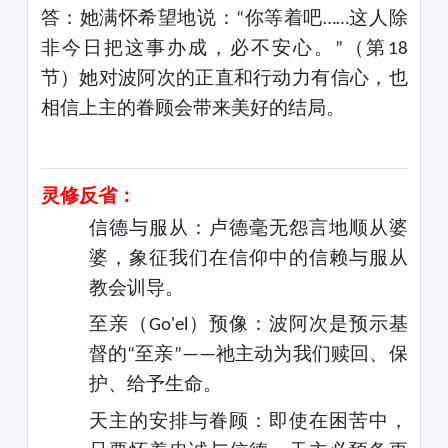
答：她满怀希望地说：
你等着吧
这人除
“
……
非今日把这事办成，必不安心。
（第
”
18
节）她对波阿次的正直和行动力有信心，也
相信上主的眷顾会带来美好的结局。
灵修反省：
信德与
服从
：卢德毫无怨言地顺从婆
婆，象征我们在信仰中的信赖与服从
教会训导。
至亲（
）预像：波阿次是
预示
基
Go'el
督的
至亲
祂主动为我们赎回、保
“
”——
护、给予生命。
天主的安排与眷顾：即使在困苦中，