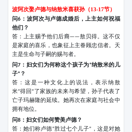
波阿次娶卢德与纳敖米喜获孙（
13-17节）
问
：波阿次与卢德成婚后，上主如何祝福
6
他们？
答：上主赐予他们后裔
敖贝得。这不仅
——
是家庭的喜乐，也象征上主眷顾忠信者。天
主是生命与子嗣的赐与者。
问
：妇女们为何称这个孩子为
纳敖米的儿
7
“
子
？
”
答：这是一种文化上的说法，表示纳敖
米
得回
了家族的未来与希望，孙子代表了
“
”
亡子玛赫隆的延续。她再次在家庭与社会中
拥有地位。
问
：妇女们如何赞美卢德？
8
答：她们称卢德
胜过七个儿子
，这是对她
“
”