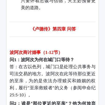
只要怀着忠诚与信德，天主必预备更
美的道路。
《卢德传》第四章
问答
波阿次商讨婚事（
1-12节）
问
：波阿次为何在城门口等待？
1
答：在古以色列，城门口是处理公共事务与
司法交易的地方。波阿次在此等待那位更近
的至亲，为的是依法办理赎买和婚姻的权
利，履行
至亲救赎者
的义务（参阅申命纪
“
”
）。
25:5-10
问
：谁是
那位更近的至亲
？他为何放弃
2
“
”