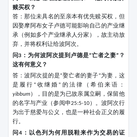
赎买权？
答：那位未具名的至亲本有优先赎买权，但
因娶摩阿布女子卢德可能影响自己的产业继
承（例如多个产业继承人分家），故主动放
弃，并将权利让给波阿次。
问
：为何波阿次提到卢德是
亡者之妻
？
3
“
”
这有何意义？
答：波阿次提的是
娶亡者的妻子
为妻，这
“
”
是履行
收继婚
的法律（希伯来语：
“
”
），目的是为已故亲属立嗣，保留他
yibbum
的名字与产业（参阅申
）。波阿次行
25:5-10
为出于慈爱与公义，也是一种社会正义的履
行。
问
：以色列为何用脱鞋来作为交易的证
4