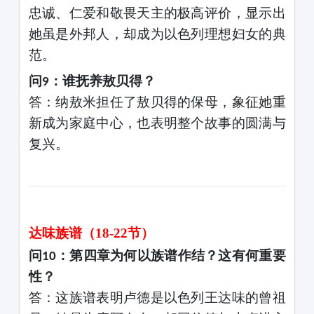
忠诚、仁爱和敬畏天主的极高评价，显示出
她虽是外邦人，却成为以色列理想妇女的典
范。
问
：谁抚养敖贝得？
9
答：纳敖米担任了敖贝得的保母，象征她重
新成为家庭中心，也表明整个故事的圆满与
复兴。
达味族谱（
18-22节）
问
：第四章为何以族谱作结？这有何重要
10
性？
答：这族谱表明卢德是以色列王达味的
曾
祖