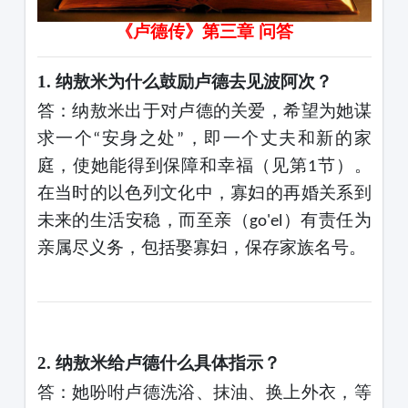
《卢德传》
第三章
问答
1. 纳敖米为什么鼓励卢德去见波阿次？
答：纳敖米出于对卢德的关爱，希望为她谋
求一个
安身之处
，即一个丈夫和新的家
“
”
庭，使她能得到保障和幸福（见第
节）。
1
在当时的以色列文化中，寡妇的再婚关系到
未来的生活安稳，而至亲（
）有责任为
go'el
亲属尽义务，包括娶寡妇，保存家族名号。
2. 纳敖米给卢德什么具体指示？
答：她吩咐卢德洗浴、抹油、换上外衣，等