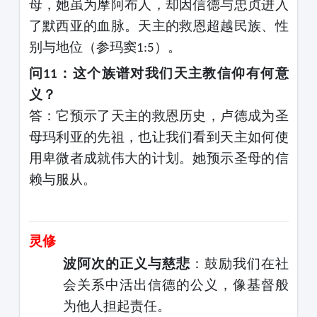
母，她虽为摩阿布人，却因信德与忠贞进入
了
默西亚
的血脉。天主的救恩超越民族、性
别与地位（参玛窦
）。
1:5
问
：这个族谱对我们天主教信仰有何意
11
义？
答：它预示了天主的救恩历史，卢德成为圣
母玛利亚的先祖，也让我们看到天主如何使
用卑微者成就伟大的计划。她预
示
圣母的信
赖与
服从
。
灵修
波阿次的正义与慈悲
：鼓励我们在社
会关系中活出信德的公义，像基督般
为他人担起责任。