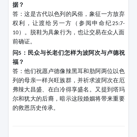
据？
答：这是古代以色列的风俗，象征一方放弃
权利，让渡给另一方（参阅申命纪
25:7-
）。脱鞋为具象行为，也让交易在众人面
10
前确证。
问
：民众与长老们怎样为波阿次与卢德祝
5
福？
答：他们祝愿卢德像辣黑耳和肋阿两位以色
列的母亲一样兴旺族群，并祈求波阿次在厄
弗辣大昌盛、在白冷得享盛名。又提到塔玛
尔和犹大的后裔，暗示这段婚姻将带来重要
的救恩历史传承。