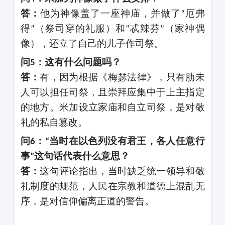
答：
他为神像盖了一座神庙，并做了
厄弗
“
得
（祭司穿的礼服）和
忒辣芬
（家神偶
”
“
”
像），还立了自己的儿子作司祭。
问
：这有什么问题吗？
5
答：
有，因为根据《梅瑟法律》，只有肋未
人可以担任司祭，且崇拜应集中于上主指定
的地方。米加设立家庙和自立司祭，是对敬
礼的私自篡改。
问
：
当时在以色列没有君王，各人任意行
6
“
事
这句话代表什么意思？
”
答：
这句评论指出，当时缺乏统一领导和敬
礼制度的规范，人民在宗教和道德上混乱无
序，是对信仰偏离正道的警告。