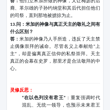
答：
他们立米加所做的神像，又让梅瑟的后
裔、革尔雄的子孙约纳堂和其后代担任他们
的司祭，直到那地被掳掠为止。
问：米加的神像与真正天主的敬礼之间有
13.
什么区别？
答：
米加的神像乃人手所造，违反了天主禁
止偶像崇拜的诫命。尽管名义上奉献给
上
“
主
，却是偏离真正信仰的私祭崇拜。天主
”
真正的会幕在史罗，那里才是合法敬拜的中
心。
灵修反思：
在以色列没有君王
：重复强调时代
“
”
混乱、无统一领导，也预示未来君王