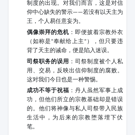
制度的出现。对我们而言，这是对信
仰中心缺失的警示
若没有以天主为
——
王，个人易任意妄为。
偶像崇拜的危机
：即便披着宗教外衣
（如称是
奉献给上主
），但只要违
“
”
背了天主的诫命，便是陷入迷误。
司祭职务的误用
：司祭制度被个人私
用、交易，反映出信仰制度的腐败。
这对我们今日也是一种警惕。
成功不等于祝福
：丹人虽然军事上成
功，但他们所立的宗教基础却是错误
的。他们将神像与私人司祭带入民族
生活中，为后来的宗教堕落埋下伏
笔。