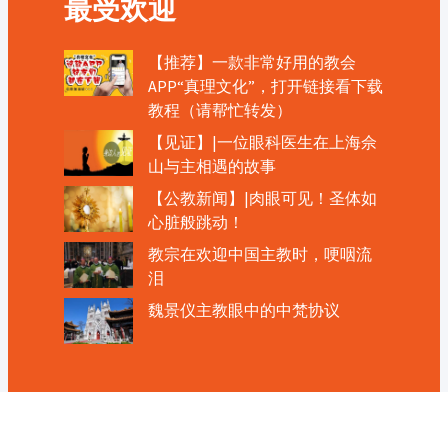
最受欢迎
【推荐】一款非常好用的教会
APP“真理文化”，打开链接看下载
教程（请帮忙转发）
【见证】|一位眼科医生在上海佘
山与主相遇的故事
【公教新闻】|肉眼可见！圣体如
心脏般跳动！
教宗在欢迎中国主教时，哽咽流
泪
魏景仪主教眼中的中梵协议