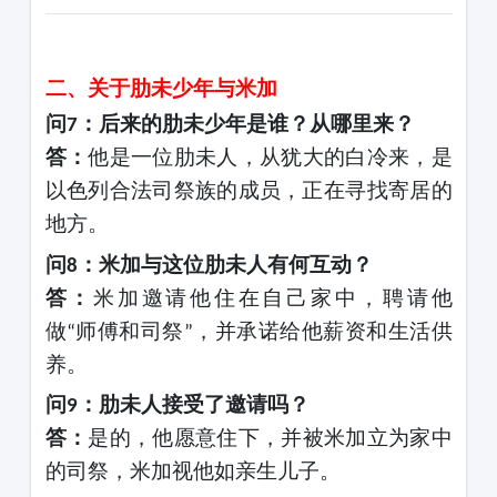
二、关于肋未少年与米加
问
：后来的肋未少年是谁？从哪里来？
7
答：
他是一位肋未人，从犹大的白冷来，是
以色列合法司祭族的成员，正在寻找寄居的
地方。
问
：米加与这位肋未人有何互动？
8
答：
米加邀请他住在自己家中，聘请他
做
师傅和司祭
，并承诺给他薪资和生活供
“
”
养。
问
：肋未人接受了邀请吗？
9
答：
是的，他愿意住下，并被米加立为家中
的司祭，米加视他如亲生儿子。