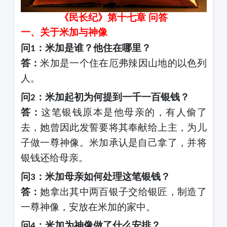
《民长纪》第十七章
问答
一、关于米加与神像
问
：米加是谁？他住在哪里？
1
答：
米加是一个住在厄弗辣因山地的以色列
人。
问
：米加起初为何提到一千一百银钱？
2
答：
这笔银钱原本是他母亲的，有人偷了
去，她曾因此发誓要将其奉献给上主，为儿
子做一尊神像。米加承认是自己拿了，并将
银钱还给母亲。
问
：米加母亲如何处理这笔银钱？
3
答：
她拿出其中两百银子交给银匠，制造了
一尊神像，安放在米加的家中。
问
：米加为神像做了什么安排？
4