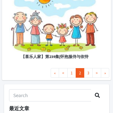
【喜乐人家】第239集|怀抱服侍与依恃
«
<
1
2
3
>
»
最近文章