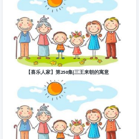
【喜乐人家】第250集|三王来朝的寓意