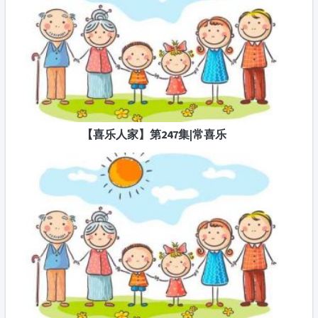
【喜乐人家】第247集|常喜乐