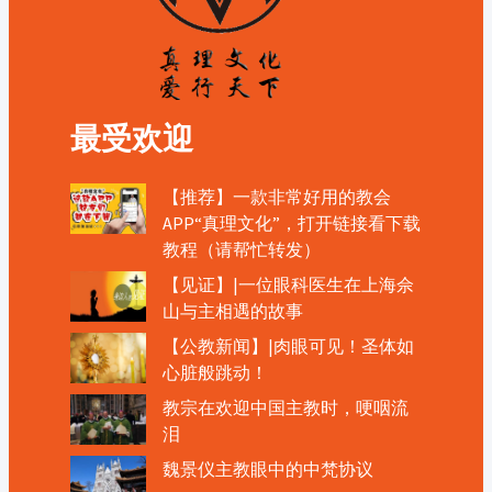
最受欢迎
【推荐】一款非常好用的教会
APP“真理文化”，打开链接看下载
教程（请帮忙转发）
【见证】|一位眼科医生在上海佘
山与主相遇的故事
【公教新闻】|肉眼可见！圣体如
心脏般跳动！
教宗在欢迎中国主教时，哽咽流
泪
魏景仪主教眼中的中梵协议