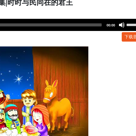
4集|时时与民同在的君王
Use
00:00
Up/
下载
Arr
key
to
incr
or
dec
volu