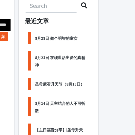
最近文章
Down
音频
ow
8月28日 做个明智的童女
s
8月21日 在现世活出爱的真精
ease
神
rease
me.
圣母蒙召升天节（8月15日）
8月14日 天主结合的人不可拆
散
【主日福音分享】|圣母升天