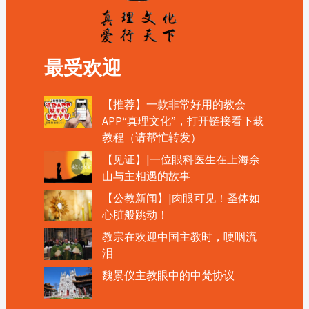
最受欢迎
【推荐】一款非常好用的教会
APP“真理文化”，打开链接看下载
教程（请帮忙转发）
【见证】|一位眼科医生在上海佘
山与主相遇的故事
【公教新闻】|肉眼可见！圣体如
心脏般跳动！
教宗在欢迎中国主教时，哽咽流
泪
魏景仪主教眼中的中梵协议