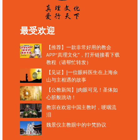
最受欢迎
【推荐】一款非常好用的教会
APP“真理文化”，打开链接看下载
教程（请帮忙转发）
【见证】|一位眼科医生在上海佘
山与主相遇的故事
【公教新闻】|肉眼可见！圣体如
心脏般跳动！
教宗在欢迎中国主教时，哽咽流
泪
魏景仪主教眼中的中梵协议