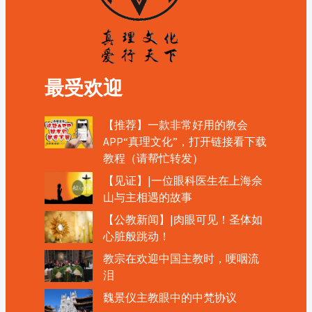
最受欢迎
【推荐】一款非常好用的教会
APP“真理文化”，打开链接看下载
教程（请帮忙转发）
【见证】|一位眼科医生在上海佘
山与主相遇的故事
【公教新闻】|肉眼可见！圣体如
心脏般跳动！
教宗在欢迎中国主教时，哽咽流
泪
魏景仪主教眼中的中梵协议