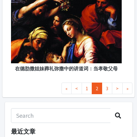
在德肋撒姐妹葬礼弥撒中的讲道词：当孝敬父母
«
<
1
2
3
>
»
最近文章