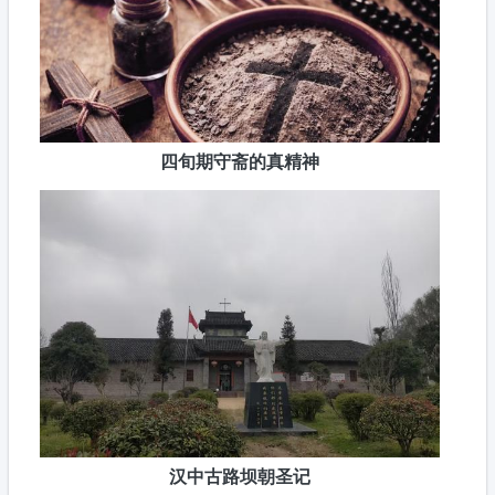
四旬期守斋的真精神
汉中古路坝朝圣记