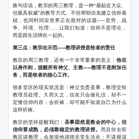
换句话说，教宗的周三教理，是一种“最贴近大众、
但最具权威”的教导方式。不但帮助信友建立信仰基
础，也同时回应世界正在面对的议题——贫穷、战
争、环境、伦理……让我们知道：信仰不是理论，
而是跟生活绑在一起的。
第三点：教宗在示范——教理讲授是牧者的责任
教宗的周三教理，还有一个非常重要的意义：
他在
以身作则，提醒所有神父、主教——教理不是附加任
务，而是牧者的核心工作。
很多堂区的现实状况是：神父负责圣事，教理交给
教理员处理。久而久之，信友只会做礼仪，却不一
定懂信仰内容；会祈祷，却可能不知道自己为什么
这样祈祷。
教宗的坚持提醒我们：
圣事固然是教会的中心，但
信仰要成熟，必须靠稳定的教理讲授。
而且你去听
教宗讲教理，会发现他讲得非常生活化：不讲艰深