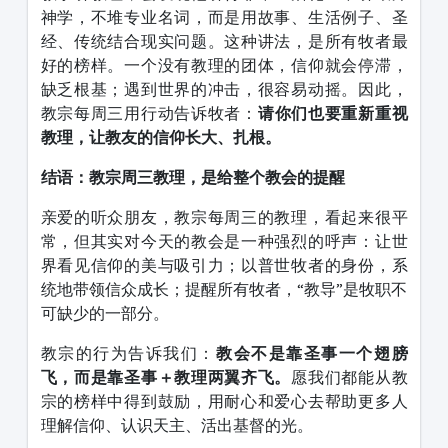
神学，不堆专业名词，而是用故事、生活例子、圣
经、传统结合现实问题。这种讲法，是所有牧者最
好的榜样。一个没有教理的团体，信仰就会停滞，
缺乏根基；遇到世界的冲击，很容易动摇。因此，
教宗每周三用行动告诉牧者：
请你们也要重新重视
教理，让教友的信仰长大、扎根。
结语：教宗周三教理，是给整
个
教会的提醒
亲爱的听众朋友，教宗每周三的教理，看起来很平
常，但其实对今天的教会是一种强烈的呼声：让世
界看见信仰的美与吸引力；以普世牧者的身份，系
统地带领信众成长；提醒所有牧者，“教导”是牧职不
可缺少的一部分。
教宗的行为告诉我们：
教会不是靠圣事一个翅膀
飞，而是靠圣事＋教理两翼齐飞。
愿我们都能从教
宗的榜样中得到鼓励，用耐心和爱心去帮助更多人
理解信仰、认识天主、活出基督的光。