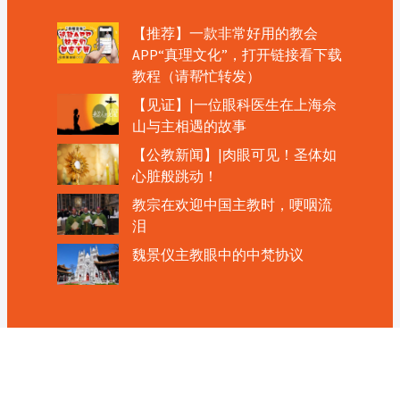
【推荐】一款非常好用的教会
APP“真理文化”，打开链接看下载
教程（请帮忙转发）
【见证】|一位眼科医生在上海佘
山与主相遇的故事
【公教新闻】|肉眼可见！圣体如
心脏般跳动！
教宗在欢迎中国主教时，哽咽流
泪
魏景仪主教眼中的中梵协议