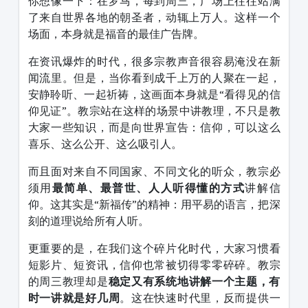
你想像一下：在罗马，每到周三，广场上往往站满
了来自世界各地的朝圣者，动辄上万人。这样一个
场面，本身就是福音的最佳广告牌。
在资讯爆炸的时代，很多宗教声音很容易淹没在新
闻流里。但是，当你看到成千上万的人聚在一起，
安静聆听、一起祈祷，这画面本身就是“看得见的信
仰见证”。教宗站在这样的场景中讲教理，不只是教
大家一些知识，而是向世界宣告：信仰，可以这么
喜乐、这么公开、这么吸引人。
而且面对来自不同国家、不同文化的听众，教宗必
须用
最简单、最普世、人人听得懂的方式
讲解信
仰。这其实是“新福传”的精神：用平易的语言，把深
刻的道理说给所有人听。
更重要的是，在我们这个碎片化时代，大家习惯看
短影片、短资讯，信仰也常被切得零零碎碎。教宗
的周三教理却是
稳定又有系统地讲解一个主题，有
时一讲就是好几周
。这在快速时代里，反而提供一