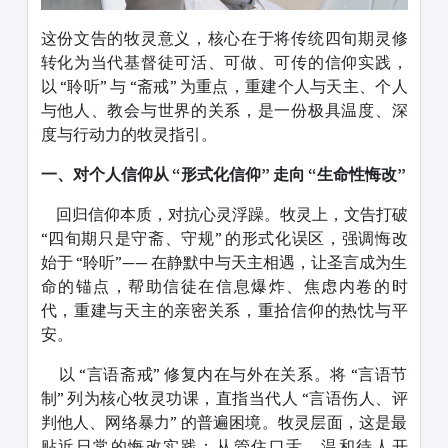
这份文告的牧灵意义，核心在于将传统四旬期灵修
转化为当代基督徒可活、可做、可传的信仰实践，
以 “聆听” 与 “斋戒” 为重点，重建个人与天主、个人
与他人、教会与世界的关系，是一份极具温度、深
度与行动力的牧灵指引。
一、对个人信仰从 “形式化信仰” 走向 “生命性悔改”
回归信仰本质，对抗心灵浮躁。牧灵上，文告打破
“四旬期只是守斋、守规” 的形式化误区，强调悔改
始于 “聆听”—— 在静默中与天主相遇，让圣言成为生
命的锚点，帮助信徒在信息爆炸、焦虑内卷的时
代，重建与天主的亲密关系，重拾信仰的热忱与平
安。
以 “言语斋戒” 修复内在与外在关系。将 “言语节
制” 列为核心牧灵功课，直指当代人 “言语伤人、评
判他人、网络暴力” 的普遍困境。牧灵层面，这是最
贴近日常的悔改实践：从管住口舌、温和待人开