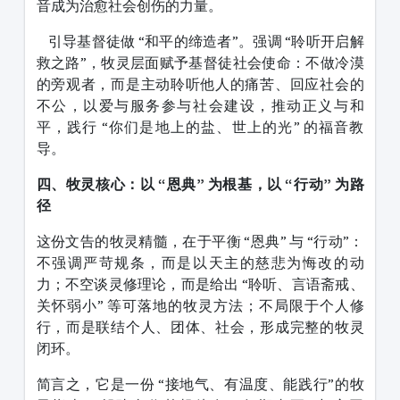
音成为治愈社会创伤的力量。
引导基督徒做 “和平的缔造者”。强调 “聆听开启解
救之路”，牧灵层面赋予基督徒社会使命：不做冷漠
的旁观者，而是主动聆听他人的痛苦、回应社会的
不公，以爱与服务参与社会建设，推动正义与和
平，践行 “你们是地上的盐、世上的光” 的福音教
导。
四、牧灵核心：以 “恩典” 为根基，以 “行动” 为路
径
这份文告的牧灵精髓，在于平衡 “恩典” 与 “行动”：
不强调严苛规条，而是以天主的慈悲为悔改的动
力；不空谈灵修理论，而是给出 “聆听、言语斋戒、
关怀弱小” 等可落地的牧灵方法；不局限于个人修
行，而是联结个人、团体、社会，形成完整的牧灵
闭环。
简言之，它是一份 “接地气、有温度、能践行”的牧