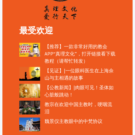
最受欢迎
【推荐】一款非常好用的教会
APP“真理文化”，打开链接看下载
教程（请帮忙转发）
【见证】|一位眼科医生在上海佘
山与主相遇的故事
【公教新闻】|肉眼可见！圣体如
心脏般跳动！
教宗在欢迎中国主教时，哽咽流
泪
魏景仪主教眼中的中梵协议