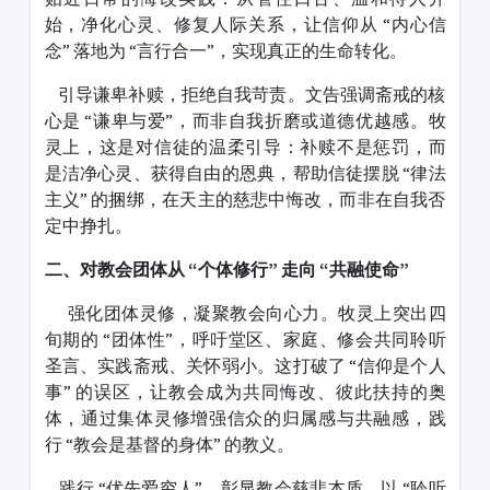
始，净化心灵、修复人际关系，让信仰从 “内心信
念” 落地为 “言行合一”，实现真正的生命转化。
引导谦卑补赎，拒绝自我苛责。文告强调斋戒的核
心是 “谦卑与爱”，而非自我折磨或道德优越感。牧
灵上，这是对信徒的温柔引导：补赎不是惩罚，而
是洁净心灵、获得自由的恩典，帮助信徒摆脱 “律法
主义” 的捆绑，在天主的慈悲中悔改，而非在自我否
定中挣扎。
二、对教会团体从 “个体修行” 走向 “共融使命”
强化团体灵修，凝聚教会向心力。牧灵上突出四
旬期的 “团体性”，呼吁堂区、家庭、修会共同聆听
圣言、实践斋戒、关怀弱小。这打破了 “信仰是个人
事” 的误区，让教会成为共同悔改、彼此扶持的奥
体，通过集体灵修增强信众的归属感与共融感，践
行 “教会是基督的身体” 的教义。
践行 “优先爱穷人”，彰显教会慈悲本质。以 “聆听