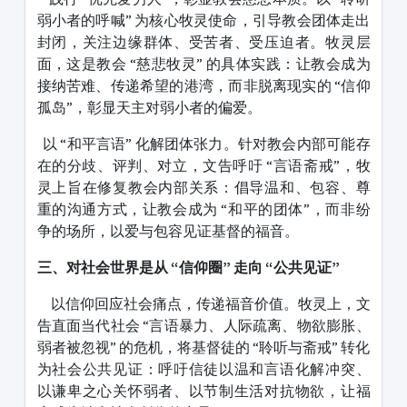
弱小者的呼喊” 为核心牧灵使命，引导教会团体走出
封闭，关注边缘群体、受苦者、受压迫者。牧灵层
面，这是教会 “慈悲牧灵” 的具体实践：让教会成为
接纳苦难、传递希望的港湾，而非脱离现实的 “信仰
孤岛”，彰显天主对弱小者的偏爱。
以 “和平言语” 化解团体张力。针对教会内部可能存
在的分歧、评判、对立，文告呼吁 “言语斋戒”，牧
灵上旨在修复教会内部关系：倡导温和、包容、尊
重的沟通方式，让教会成为 “和平的团体”，而非纷
争的场所，以爱与包容见证基督的福音。
三、对社会世界是从 “信仰圈” 走向 “公共见证”
以信仰回应社会痛点，传递福音价值。牧灵上，文
告直面当代社会 “言语暴力、人际疏离、物欲膨胀、
弱者被忽视” 的危机，将基督徒的 “聆听与斋戒” 转化
为社会公共见证：呼吁信徒以温和言语化解冲突、
以谦卑之心关怀弱者、以节制生活对抗物欲，让福