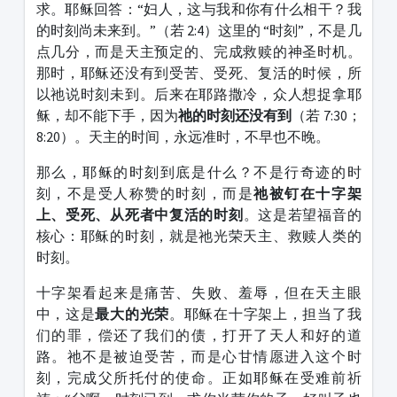
求。耶稣回答：“妇人，这与我和你有什么相干？我
的时刻尚未来到。”（若 2:4）这里的 “时刻”，不是几
点几分，而是天主预定的、完成救赎的神圣时机。
那时，耶稣还没有到受苦、受死、复活的时候，所
以祂说时刻未到。后来在耶路撒冷，众人想捉拿耶
稣，却不能下手，因为
祂的时刻还没有到
（若 7:30；
8:20）。天主的时间，永远准时，不早也不晚。
那么，耶稣的时刻到底是什么？不是行奇迹的时
刻，不是受人称赞的时刻，而是
祂被钉在十字架
上、受死、从死者中复活的时刻
。这是若望福音的
核心：耶稣的时刻，就是祂光荣天主、救赎人类的
时刻。
十字架看起来是痛苦、失败、羞辱，但在天主眼
中，这是
最大的光荣
。耶稣在十字架上，担当了我
们的罪，偿还了我们的债，打开了天人和好的道
路。祂不是被迫受苦，而是心甘情愿进入这个时
刻，完成父所托付的使命。正如耶稣在受难前祈