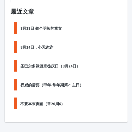
最近文章
8月28日 做个明智的童女
8月24日，心无诡诈
圣巴尔多禄茂宗徒庆日（8月24日）
权威的需要（甲年-常年期第21主日）
不要本末倒置（常20周6）