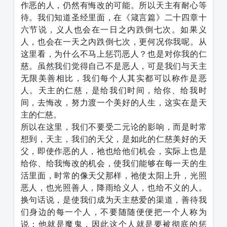
作恶的人，仍然有悔改的可能。所以天主有耐心等
待。我们知道圣经里面，在《箴言篇》二十四章十
六节说，义人也会在一日之内跌倒七次。如果义
人，也会在一天之内跌倒七次，更何况你我呢。从
这里看，为什么不马上惩罚恶人？也是对你我的仁
慈。虽然我们觉得自己不是恶人，可是我们与天主
无限美善相比，我们每个人其实都可以称作是恶
人。天主的仁慈，是给我们时间，给你、给我时
间，去悔改，努力渡一个美好的人生，这实在是天
主的仁慈。
所以在这里，我们不要受二元论的影响，而是时常
想到，天主，我们的天父，是如此的仁慈美好的天
父，即使作恶的人，祂也给他们机会，实际上也是
给你、给我悔改的机会，使我们能够在每一天的生
活里面，时常的像天父那样，祂使太阳上升，光照
恶人，也光照善人，降雨给义人，也给不义的人。
换句话说，是使我们成为天主慈爱的渠道，善待我
们身边的每一个人，不要随随便便把一个人称为
说：他就是魔鬼，因此这个人就是要被彻底的惩