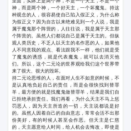
里面，实际上是两个神，不是一个天主，不是一个
神，而是两个神，一个好天主，一个坏魔鬼。持这
种观念的人，很容易使自己陷入假正义，为什么称
为假正义？因为自古以来绝难见到一个人说，我是
属于魔鬼那个阵营的，人往往说，我是属于天主那
个阵营的。虽然人们都说自己是属于天主的。但纵
观人类历史，不乏人以天主的名作恶的人，如果他
人不同意我的观点、看法跟我不一样，他们就是受
了魔鬼的诱惑，就是代表魔鬼，就可以去消灭他
们。所以，这个二元论的世界观给我们这个世界带
来了很大、很大的毁坏。
持二元论思维的人，在面对人生不如意的时候，不
是认真地负起自己的责任，而是会很快找到替罪
羊，最方便的就是找魔鬼做替罪羊，结果是我们自
己拒绝承担责任。我们再看，为什么天主不马上惩
罚恶人，因为天主所造的一切，天主说都说是好
的。虽然人因着自己的自由意志，常常会活不出那
份美好，有的时候人甚至会作恶。但天主是仁慈
的，天主愿意给人时间，给人机会去悔改，即使是