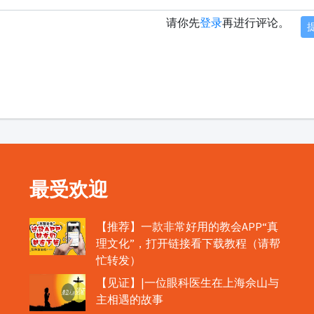
请你先
登录
再进行评论。
最受欢迎
【推荐】一款非常好用的教会APP“真
理文化”，打开链接看下载教程（请帮
忙转发）
【见证】|一位眼科医生在上海佘山与
主相遇的故事