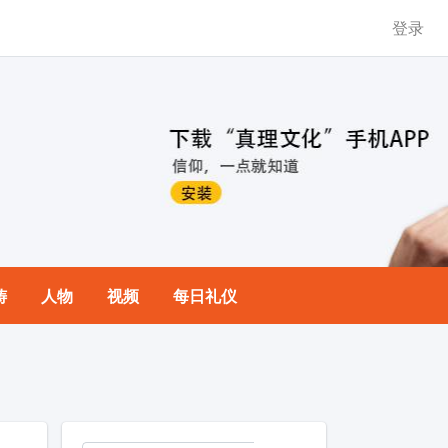
登录
祷
人物
视频
每日礼仪