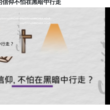
的信仰不怕在黑暗中行走
video/5XVvqNRtCA8A/hls/5XVvqNRtCA8A.m3u8
video/5XVvqNRtCA8A/hls/5XVvqNRtCA8A.m3u8
video/5XVvqNRtCA8A/hls/5XVvqNRtCA8A.m3u8