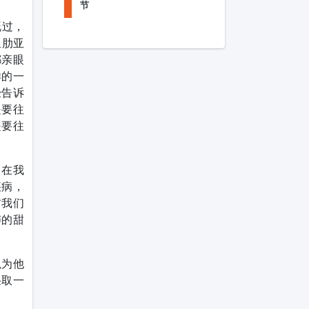
节
既过，
里肋亚
都亲眼
样的一
经告诉
是要往
是要往
，在我
疾病，
前我们
祷的甜
以为他
采取一