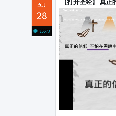
【打开圣经】|真正
五月
Video
Video
Network error
Network error
28
Player
Player
Download File: https://cdn.yzzhenli.com/
Download File: https://cdn.yzzhenli.com/
Download File: https://cdn.yzzhenli.com/
15573
1231231