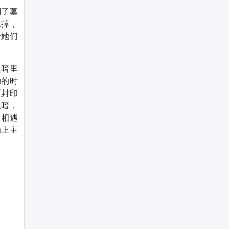
到了墓
拿掉，
予她们
黑暗里
助的时
面封印
黑暗，
主相遇
为上主