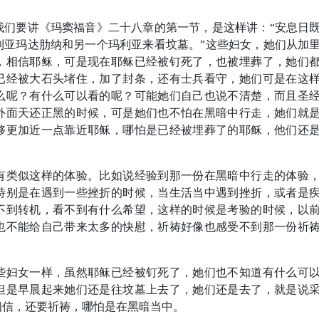
我们要讲《玛窦福音》二十八章的第一节，是这样讲：“安息日
利亚玛达肋纳和另一个玛利亚来看坟墓。”这些妇女，她们从加
，相信耶稣，可是现在耶稣已经被钉死了，也被埋葬了，她们
已经被大石头堵住，加了封条，还有士兵看守，她们可是在这
么呢？有什么可以看的呢？可能她们自己也说不清楚，而且圣
外面天还正黑的时候，可是她们也不怕在黑暗中行走，她们就
够更加近一点靠近耶稣，哪怕是已经被埋葬了的耶稣，他们还
有类似这样的体验。比如说经验到那一份在黑暗中行走的体验
特别是在遇到一些挫折的时候，当生活当中遇到挫折，或者是
不到转机，看不到有什么希望，这样的时候是考验的时候，以
也不能给自己带来太多的快慰，祈祷好像也感受不到那一份祈
些妇女一样，虽然耶稣已经被钉死了，她们也不知道有什么可
但是早晨起来她们还是往坟墓上去了，她们还是去了，就是说
相信，还要祈祷，哪怕是在黑暗当中。