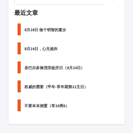
最近文章
8月28日 做个明智的童女
8月24日，心无诡诈
圣巴尔多禄茂宗徒庆日（8月24日）
权威的需要（甲年-常年期第21主日）
不要本末倒置（常20周6）