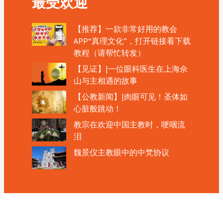
最受欢迎
【推荐】一款非常好用的教会
APP“真理文化”，打开链接看下载
教程（请帮忙转发）
【见证】|一位眼科医生在上海佘
山与主相遇的故事
【公教新闻】|肉眼可见！圣体如
心脏般跳动！
教宗在欢迎中国主教时，哽咽流
泪
魏景仪主教眼中的中梵协议