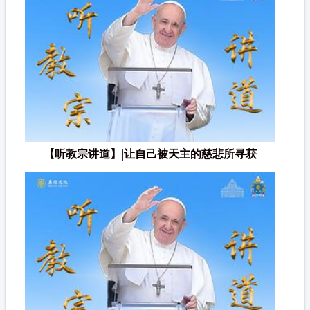
【听教宗讲道】|让自己被天主的慈悲所寻获