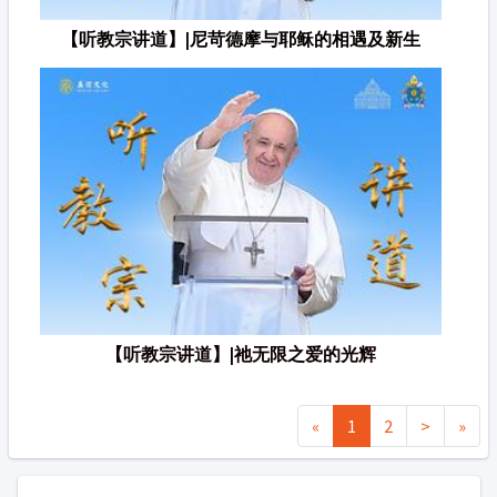
【听教宗讲道】|尼苛德摩与耶稣的相遇及新生
【听教宗讲道】|祂无限之爱的光辉
«
1
2
>
»