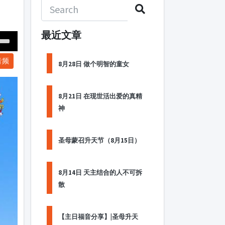
最近文章
Down
音频
ow
8月28日 做个明智的童女
s
8月21日 在现世活出爱的真精
ease
神
rease
me.
圣母蒙召升天节（8月15日）
8月14日 天主结合的人不可拆
散
【主日福音分享】|圣母升天