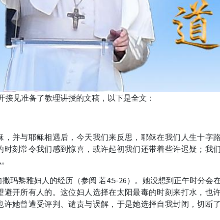
公开接见准备了教理讲授的文稿，以下是全文：
稣，并与耶稣相遇后，今天我们来反思，耶稣在我们人生十字
的时刻常令我们感到惊喜，或许起初我们还带着些许迟疑；我
么。
玛黎雅妇人的经历（参阅 若4:5-26）。她没想到正午时分会
望避开所有人的。这位妇人选择在太阳最毒的时刻来打水，也
也许她曾遭受评判、谴责与误解，于是她选择自我封闭，切断