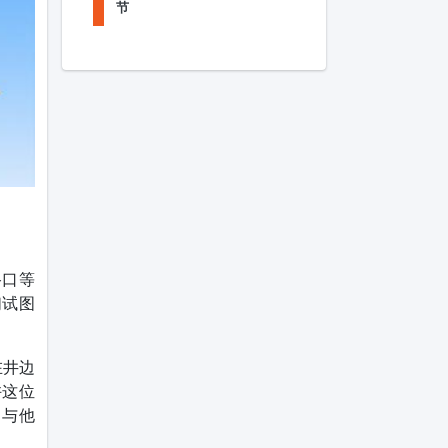
节
路口等
们试图
在井边
许这位
了与他