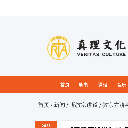
首页
听书
课程
音乐
首页
/
新闻
/
听教宗讲道
/
教宗方济
2025