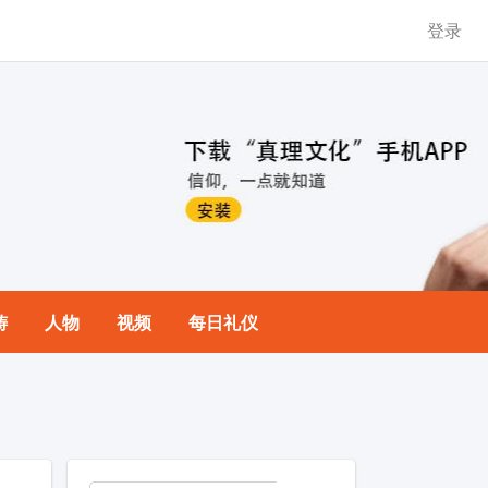
登录
祷
人物
视频
每日礼仪