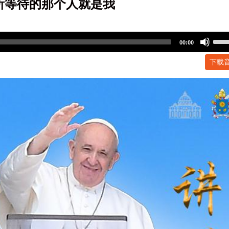
所等待的那个人就是我
Use
00:00
Up/
下载
Arr
key
to
incr
or
dec
volu