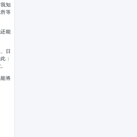
“我知
你所等
她还能
上、日
如此：
愈。
总能将