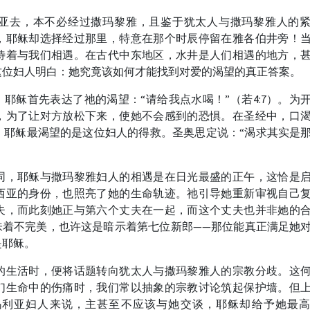
亚去，本不必经过撒玛黎雅，且鉴于犹太人与撒玛黎雅人的
，耶稣却选择经过那里，特意在那个时辰停留在雅各伯井旁！
待着与我们相遇。在古代中东地区，水井是人们相遇的地方，
这位妇人明白：她究竟该如何才能找到对爱的渴望的真正答案。
。耶稣首先表达了祂的渴望：“请给我点水喝！”（若4:7）。为
，为了让对方放松下来，使她不会感到的恐惧。在圣经中，口
，耶稣最渴望的是这位妇人的得救。圣奥思定说：“渴求其实是
同，耶稣与撒玛黎雅妇人的相遇是在日光最盛的正午，这恰是
西亚的身份，也照亮了她的生命轨迹。祂引导她重新审视自己
夫，而此刻她正与第六个丈夫在一起，而这个丈夫也并非她的
味着不完美，也许这是暗示着第七位新郎——那位能真正满足她
是耶稣。
的生活时，便将话题转向犹太人与撒玛黎雅人的宗教分歧。这
们生命中的伤痛时，我们常以抽象的宗教讨论筑起保护墙。但
玛利亚妇人来说，主甚至不应该与她交谈，耶稣却给予她最