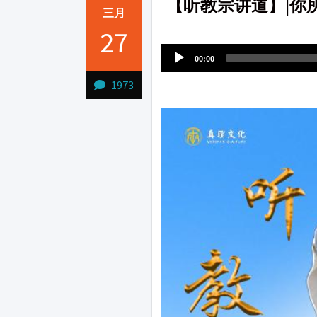
【听教宗讲道】|你
三月
Audio
27
1231231
Player
00:00
1973