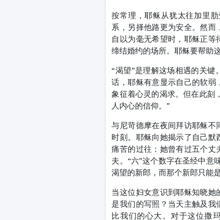
按常理，耶稣从犹太往加里肋
系，另择他路更为安全。然而
自以为毫无希望时，耶稣正等
缔结婚约的场所。耶稣要帮助
“渴望”是理解这场相遇的关键
话，耶稣有意显示自己的软弱
象征着心灵的渴求。但在此刻
人内心的信仰。”
与尼苛德摩在夜间拜访耶稣不
时刻。耶稣向她揭示了自己默
痛苦的过往：她曾有过五个丈
夫。“六”这个数字在圣经中意
渴望的新郎，而那个新郎只能
当这位妇女意识到耶稣知晓她
是我们的写照？当天主触及我
比我们的心大。对于这位撒