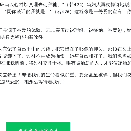
应当以心神以真理去朝拜祂。”（若4:24）当妇人再次惊讶地说
：“同你谈话的我就是。”（若4:26）这就像是一份爱的宣言：
正是源于被爱的体验。若非亲历过被理解、被接纳、被宽恕，
们去反思福传的新途径。
人忘记了自己手中的水罐，把它留在了耶稣的脚边。那顶在头
今被卸下了。过往不再成为枷锁，她与自己和好了。我们也当
卸在耶稣脚前，将过往交托于祂。唯有被治愈的人，才能传递治
失去希望！即便我们的生命看似沉重、复杂甚至破碎，但我们
主是慈悲的，祂永远等待着我们！