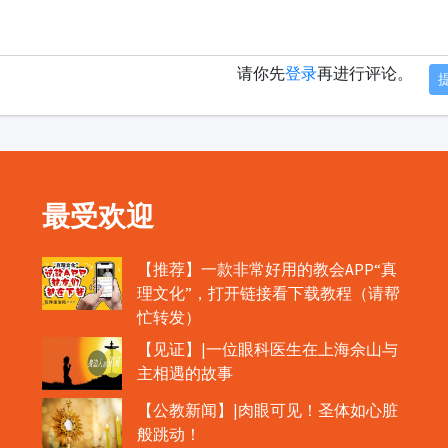
请你先
登录
再进行评论。
最受欢迎
【推荐】一款非常好用的教会APP“真
理文化”，打开链接看下载教程（请帮
忙转发）
【见证】|一位眼科医生在上海佘山与
主相遇的故事
【公教新闻】|肉眼可见！圣体如心脏
般跳动！