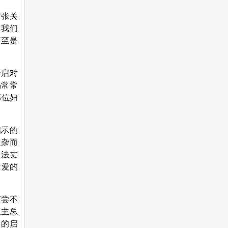
紧张关
当我们
甚至是
开启对
渴常常
那位妇
启示的
复杂而
合法丈
对爱的
何尝不
上主总
高的启