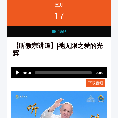
三月
17
1866
【听教宗讲道】|祂无限之爱的光
辉
Audio
1231231
Player
00:00
00:00
下载音频