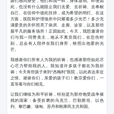
妹们感同身受，他们和我一样，身体虚弱。即便如
此，也没有什么能阻止我们去爱、去祈祷、去奉献
自己、在信仰中彼此扶持，成为希望的明灯。在这
方面，医院和护理场所中闪耀着多少光芒！多少充
满爱意的关怀照亮了病房、走廊、诊室，以及那些
最平凡的服务场所！正因如此，今天，我想邀请你
们与我一同赞美主，祂从不离弃我们，在悲伤时
刻，总会有人陪伴在我们身旁，映照出他爱的光
芒。
我感谢你们所有人为我的祈祷，也感谢那些如此尽
心尽力帮助我的人。我知道许多孩子都在为我祈
祷；今天有些孩子来到“杰梅利”医院，以此表达亲近
之情。谢谢你们，亲爱的孩子们！教宗爱你们，一
直等着与你们相见。
让我们继续为和平祈祷，特别是为那些饱受战争摧
残的国家：备受折磨的乌克兰、巴勒斯坦、以色
列、黎巴嫩、缅甸、苏丹和刚果民主共和国。