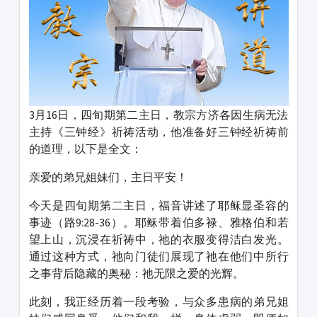
3月16日，四旬期第二主日，教宗方济各因生病无法
主持《三钟经》祈祷活动，他准备好三钟经祈祷前
的道理，以下是全文：
亲爱的弟兄姐妹们，主日平安！
今天是四旬期第二主日，福音讲述了耶稣显圣容的
事迹（路9:28-36）。耶稣带着伯多禄、雅格伯和若
望上山，沉浸在祈祷中，祂的衣服变得洁白发光。
通过这种方式，祂向门徒们展现了祂在他们中所行
之事背后隐藏的奥秘：祂无限之爱的光辉。
此刻，我正经历着一段考验，与众多患病的弟兄姐