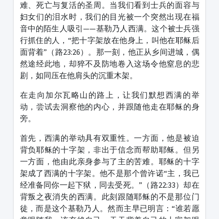
难、死亡与复活的圣周。当我们看到士兵的面容与
妇女们的泪水时，我们的目光被一个突然出现在福
音中的陌生人吸引——基勒乃人西满。这个被士兵强
行抓住的人，“把十字架放在他身上，叫他在耶稣后
面背着”（路23:26）。那一刻，他正从乡间进城，偶
然途经此地，却猝不及防地卷入这场令他窒息的悲
剧，如同压在他肩头的沉重木架。
在走向加尔瓦略山的路上，让我们默想西满的举
动，尝试去洞察他的内心，并跟随他走在耶稣的身
旁。
首先，西满的举动具有双重性。一方面，他是被迫
背负耶稣的十字架，非出于信念而帮助耶稣。但另
一方面，他由此亲身参与了主的苦难。耶稣的十字
架成了西满的十字架。他不是那个曾许诺“主，我已
经准备同你一起下狱，同去受死。”（路22:33）却在
背叛之夜消失的西满。此刻跟随耶稣的不是那位门
徒，而是这个基勒乃人。然而主早已明言：“谁若愿