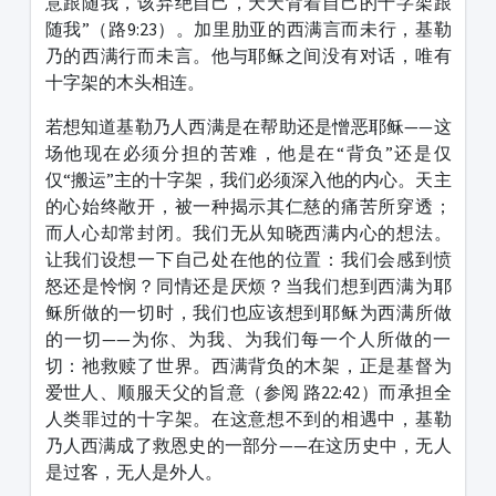
意跟随我，该弃绝自己，天天背着自己的十字架跟
随我”（路9:23）。加里肋亚的西满言而未行，基勒
乃的西满行而未言。他与耶稣之间没有对话，唯有
十字架的木头相连。
若想知道基勒乃人西满是在帮助还是憎恶耶稣——这
场他现在必须分担的苦难，他是在“背负”还是仅
仅“搬运”主的十字架，我们必须深入他的内心。天主
的心始终敞开，被一种揭示其仁慈的痛苦所穿透；
而人心却常封闭。我们无从知晓西满内心的想法。
让我们设想一下自己处在他的位置：我们会感到愤
怒还是怜悯？同情还是厌烦？当我们想到西满为耶
稣所做的一切时，我们也应该想到耶稣为西满所做
的一切——为你、为我、为我们每一个人所做的一
切：祂救赎了世界。西满背负的木架，正是基督为
爱世人、顺服天父的旨意（参阅 路22:42）而承担全
人类罪过的十字架。在这意想不到的相遇中，基勒
乃人西满成了救恩史的一部分——在这历史中，无人
是过客，无人是外人。