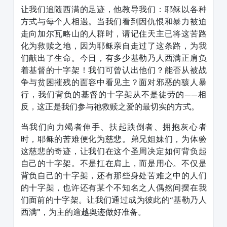
让我们追随西满的足迹，他教导我们：耶稣以各种
方式与每个人相遇。当我们看到因仇恨和暴力被迫
走向加尔瓦略山的人群时，请记住天主已将这苦路
化为救赎之地，因为耶稣亲自走过了这条路，为我
们献出了生命。今日，有多少基勒乃人西满正肩负
着基督的十字架！我们可曾认出他们？能否从被战
争与贫困摧残的面容中看见主？面对邪恶的骇人暴
行，我们背负的基督的十字架从不是徒劳的——相
反，这正是我们参与祂救赎之爱的最切实的方式。
当我们向力竭者伸手、扶起跌倒者、拥抱灰心者
时，耶稣的苦难便化为慈悲。弟兄姐妹们，为体验
这慈悲的奇迹，让我们在这个圣周决定如何背负起
自己的十字架。不是扛在肩上，而是用心。不仅是
背负自己的十字架，还有那些身处苦难之中的人们
的十字架，也许还有某个不知名之人偶然间摆在我
们面前的十字架。让我们通过成为彼此的“基勒乃人
西满”，为主的逾越奥迹做好准备。