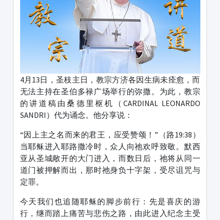
4月13日，圣枝主日，教宗方济各因生病未痊愈，而
无法主持在圣伯多禄广场举行的弥撒。为此，教宗
的讲道稿由桑德里枢机（CARDINAL LEONARDO
SANDRI）代为诵念。他分享说：
“因上主之名而来的君王，应受赞颂！”（路19:38）
当耶稣进入耶路撒冷时，众人向祂欢呼致敬。默西
亚从圣城敞开的大门进入，而数日后，祂将从同一
道门被押解而出，那时祂身负十字架，受尽诅咒与
定罪。
今天我们也追随耶稣的脚步前行：先是喜庆的游
行，继而踏上痛苦与悲伤之路，由此进入纪念主受