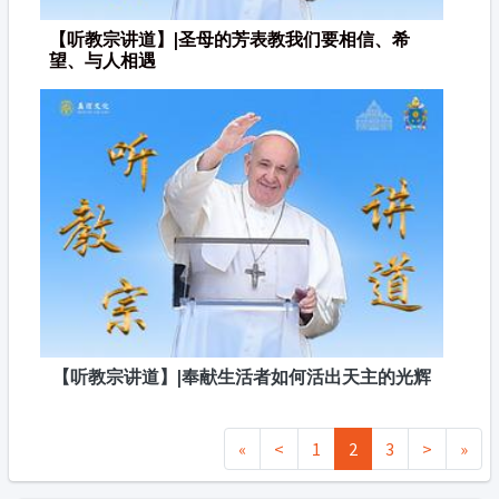
【听教宗讲道】|圣母的芳表教我们要相信、希
望、与人相遇
【听教宗讲道】|奉献生活者如何活出天主的光辉
«
<
1
2
3
>
»