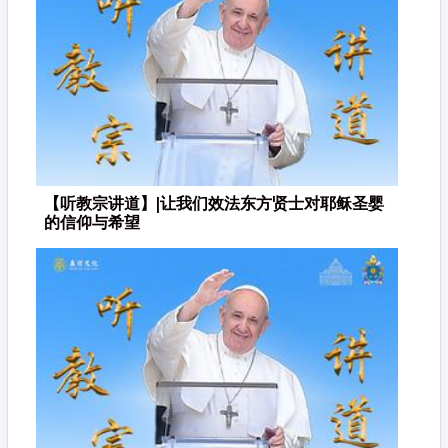
【听教宗讲道】|让我们效法东方贤士对耶稣圣婴
的信仰与希望