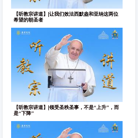
【听教宗讲道】|让我们效法西默盎和亚纳这两位
希望的朝圣者
【听教宗讲道】|领受圣秩圣事，不是“上升”，而
是“下降”