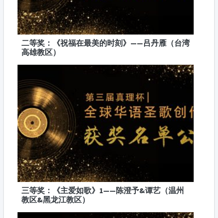
二等奖：《祝福在最美的时刻》——吕丹雁（台湾
高雄教区）
三等奖：《主爱如歌》1——陈澄予&谭艺（温州
教区&黑龙江教区）