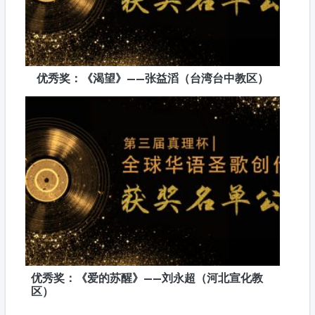
优秀奖：《渴望》——张益滔（台湾台中教区）
优秀奖：《爱的苏醒》——刘永超（河北宣化教
区）