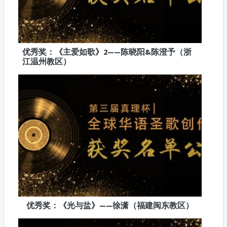
优秀奖：《主爱如歌》2——陈晓阳&陈澄予（浙
江温州教区）
优秀奖：《光与盐》——徐潇（福建闽东教区）