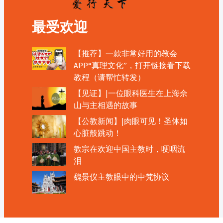
最受欢迎
【推荐】一款非常好用的教会
APP“真理文化”，打开链接看下载
教程（请帮忙转发）
【见证】|一位眼科医生在上海佘
山与主相遇的故事
【公教新闻】|肉眼可见！圣体如
心脏般跳动！
教宗在欢迎中国主教时，哽咽流
泪
魏景仪主教眼中的中梵协议