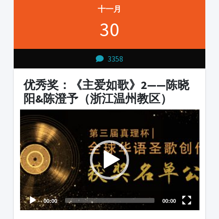
十一月
30
3358
优秀奖：《主爱如歌》2——陈晓
阳&陈澄予（浙江温州教区）
Video
Player
00:00
00:00