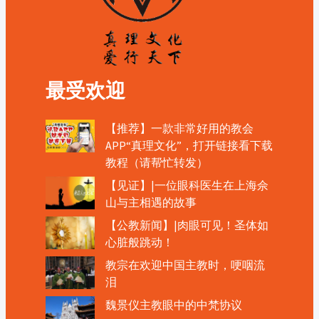
最受欢迎
【推荐】一款非常好用的教会
APP“真理文化”，打开链接看下载
教程（请帮忙转发）
【见证】|一位眼科医生在上海佘
山与主相遇的故事
【公教新闻】|肉眼可见！圣体如
心脏般跳动！
教宗在欢迎中国主教时，哽咽流
泪
魏景仪主教眼中的中梵协议