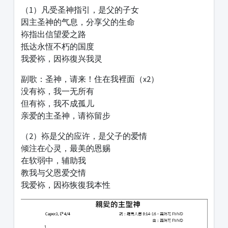
（1）凡受圣神指引，是父的子女
因主圣神的气息，分享父的生命
袮指出信望爱之路
抵达永恆不朽的国度
我爱袮，因袮復兴我灵
副歌：圣神，请来！住在我裡面（x2）
没有袮，我一无所有
但有袮，我不成孤儿
亲爱的主圣神，请袮留步
（2）袮是父的应许，是父子的爱情
倾注在心灵，最美的恩赐
在软弱中，辅助我
教我与父恩爱交情
我爱袮，因袮恢復我本性