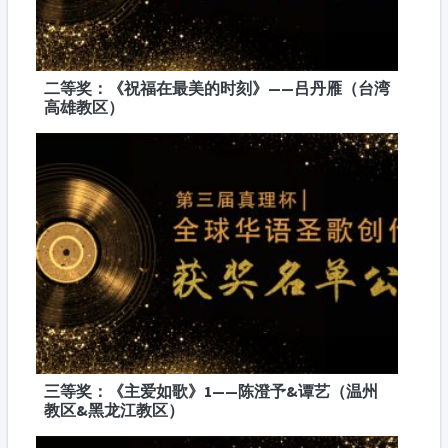
二等奖：《祝福在最美的时刻》——吕丹雁（台湾
高雄教区）
三等奖：《主爱如歌》1——陈澄予&谭艺（温州
教区&黑龙江教区）