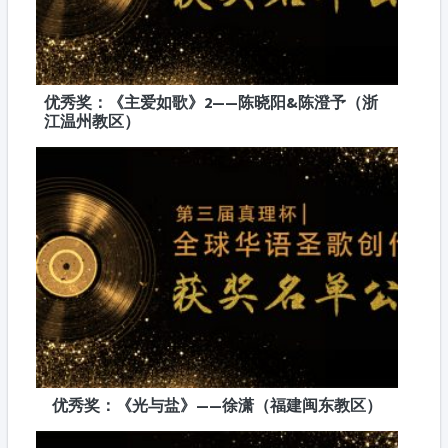
优秀奖：《主爱如歌》2——陈晓阳&陈澄予（浙
江温州教区）
优秀奖：《光与盐》——徐潇（福建闽东教区）