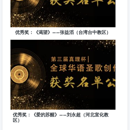
优秀奖：《渴望》——张益滔（台湾台中教区）
优秀奖：《爱的苏醒》——刘永超（河北宣化教
区）