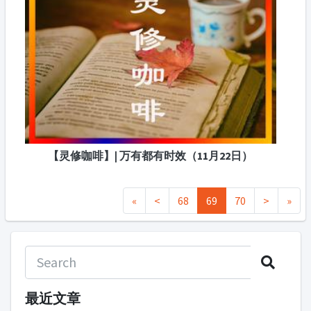
【灵修咖啡】| 万有都有时效（11月22日）
«
<
68
69
70
>
»
最近文章