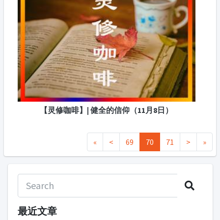
【灵修咖啡】| 健全的信仰（11月8日）
«
<
69
70
71
>
»
最近文章