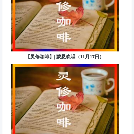
【灵修咖啡】| 蒙恩欢唱（11月17日）