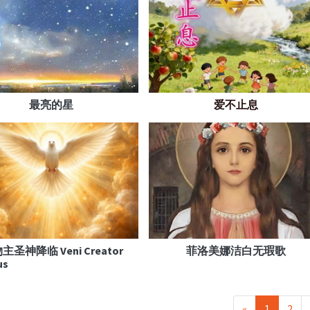
最亮的星
爱不止息
圣神降临 Veni Creator
菲洛美娜洁白无瑕歌
us
«
1
2