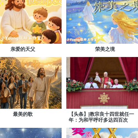
亲爱的天父
荣美之境
最美的歌
【头条】|教宗良十四世就任一
年：为和平呼吁多达四百次