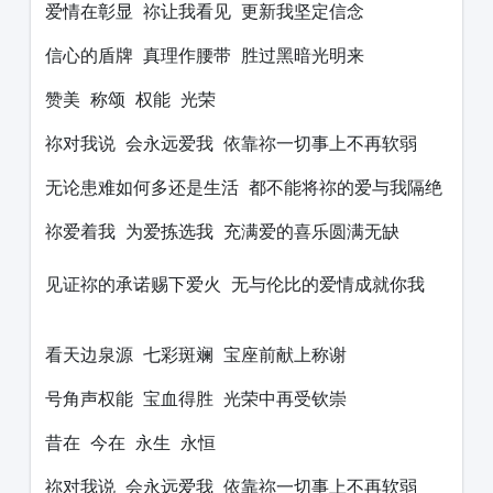
爱情在彰显 祢让我看见 更新我坚定信念
信心的盾牌 真理作腰带 胜过黑暗光明来
赞美 称颂 权能 光荣
祢对我说 会永远爱我 依靠祢一切事上不再软弱
无论患难如何多还是生活 都不能将祢的爱与我隔绝
祢爱着我 为爱拣选我 充满爱的喜乐圆满无缺
见证祢的承诺赐下爱火 无与伦比的爱情成就你我
看天边泉源 七彩斑斓 宝座前献上称谢
号角声权能 宝血得胜 光荣中再受钦崇
昔在 今在 永生 永恒
祢对我说 会永远爱我 依靠祢一切事上不再软弱