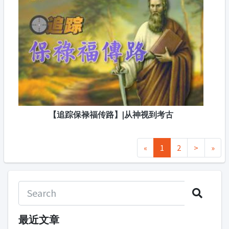
【追踪保禄福传路】|从神视到考古
«
1
2
>
»
最近文章