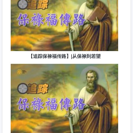
【追踪保禄福传路】|从保禄到若望