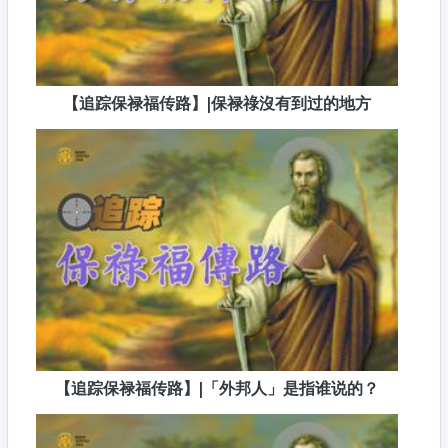
【追踪保禄福传路】|保禄祿沒有到过的地方
【追踪保禄福传路】|「外邦人」是指谁说的？