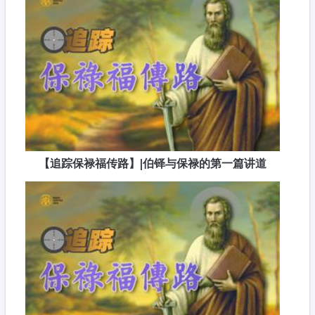
【追踪保禄福传路】|伯铎与保禄的第一篇讲道