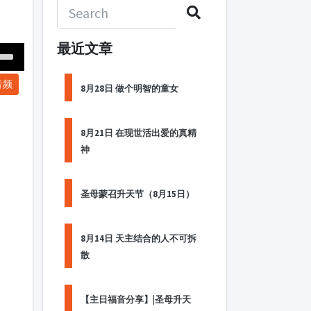
最近文章
Down
音频
ow
8月28日 做个明智的童女
s
8月21日 在现世活出爱的真精
ease
神
rease
me.
圣母蒙召升天节（8月15日）
8月14日 天主结合的人不可拆
散
【主日福音分享】|圣母升天