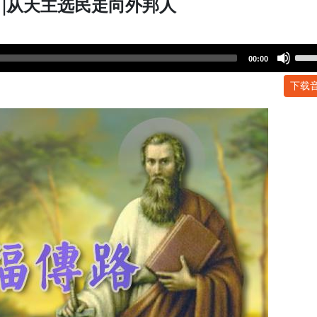
|从天主选民走向外邦人
Use
00:00
Up/
下载
Arr
key
to
incr
or
dec
volu