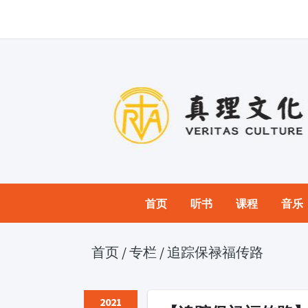
首页
听书
课程
音乐
首页
/
专栏
/
追踪保禄福传路
2021